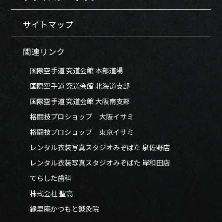
サイトマップ
関連リンク
国際空手道 究道会館 本部道場
国際空手道 究道会館 北海道支部
国際空手道 究道会館 大阪南支部
格闘技プロショップ 大阪イサミ
格闘技プロショップ 東京イサミ
レンタル衣装写真スタジオみぞばた 泉佐野店
レンタル衣装写真スタジオみぞばた 岸和田店
てらした歯科
株式会社 聖高
縁里庵かつもと鍼灸院