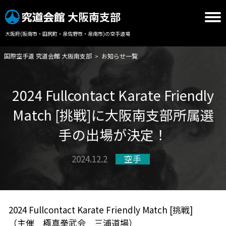
大阪南支部
大阪府(阪南市・田尻町・泉佐野市・泉南市)の空手道場
国際空手道 究道会館 大阪南支部
お知らせ一覧
>
2024 Fullcontact Karate Friendly
Match [挑戦]に大阪南支部所属選
手の出場が決定！
2024.12.2
空手
2024 Fullcontact Karate Friendly Match [挑戦]
（主催 極真拳武会 三浦道場）