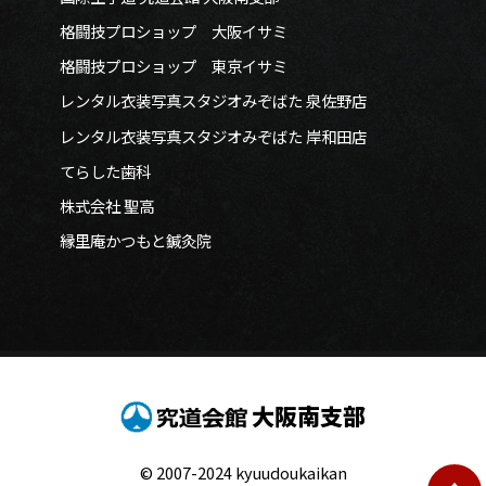
格闘技プロショップ 大阪イサミ
格闘技プロショップ 東京イサミ
レンタル衣装写真スタジオみぞばた 泉佐野店
レンタル衣装写真スタジオみぞばた 岸和田店
てらした歯科
株式会社 聖高
縁里庵かつもと鍼灸院
大阪南支部
© 2007-2024 kyuudoukaikan