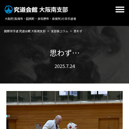
大阪南支部
大阪府(阪南市・田尻町・泉佐野市・泉南市)の空手道場
国際空手道 究道会館 大阪南支部
>
支部長コラム
>
思わず…
思わず…
2025.7.24