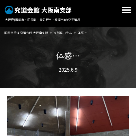
大阪南支部
大阪府(阪南市・田尻町・泉佐野市・泉南市)の空手道場
国際空手道 究道会館 大阪南支部
>
支部長コラム
>
体感…
体感…
2025.6.9