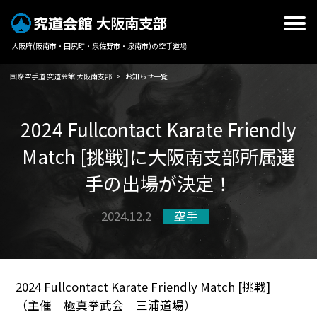
大阪南支部
大阪府(阪南市・田尻町・泉佐野市・泉南市)の空手道場
国際空手道 究道会館 大阪南支部
>
お知らせ一覧
2024 Fullcontact Karate Friendly
Match [挑戦]に大阪南支部所属選
手の出場が決定！
2024.12.2
空手
2024 Fullcontact Karate Friendly Match [挑戦]
（主催 極真拳武会 三浦道場）