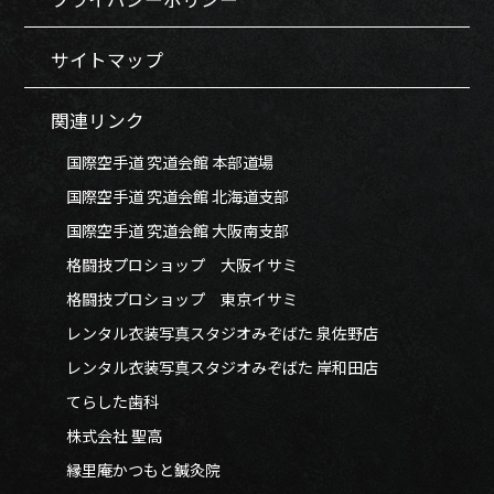
サイトマップ
関連リンク
国際空手道 究道会館 本部道場
国際空手道 究道会館 北海道支部
国際空手道 究道会館 大阪南支部
格闘技プロショップ 大阪イサミ
格闘技プロショップ 東京イサミ
レンタル衣装写真スタジオみぞばた 泉佐野店
レンタル衣装写真スタジオみぞばた 岸和田店
てらした歯科
株式会社 聖高
縁里庵かつもと鍼灸院