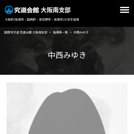
大阪南支部
大阪府(阪南市・田尻町・泉佐野市・泉南市)の空手道場
国際空手道 究道会館 大阪南支部
>
指導員一覧
>
中西みゆき
中西みゆき