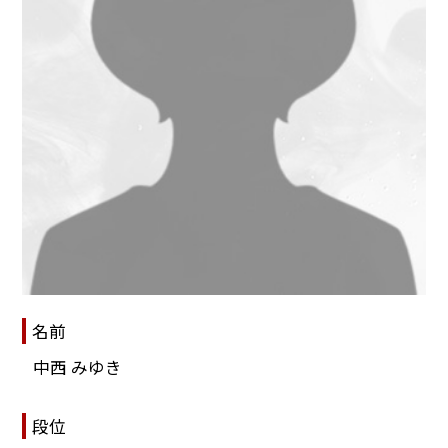
名前
中西 みゆき
段位