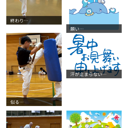
終わり…
願い…
汗が止まらない…
似る…