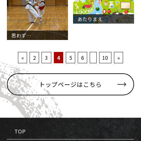
あたりまえ
思わず…
«
2
3
4
5
6
10
»
トップページはこちら
TOP