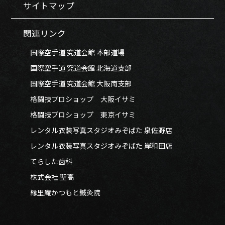
サイトマップ
関連リンク
国際空手道 究道会館 本部道場
国際空手道 究道会館 北海道支部
国際空手道 究道会館 大阪南支部
格闘技プロショップ 大阪イサミ
格闘技プロショップ 東京イサミ
レンタル衣装写真スタジオみぞばた 泉佐野店
レンタル衣装写真スタジオみぞばた 岸和田店
てらした歯科
株式会社 聖高
縁里庵かつもと鍼灸院