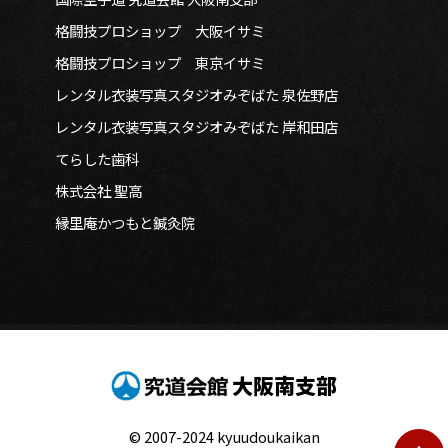
格闘技プロショップ 大阪イサミ
格闘技プロショップ 東京イサミ
レンタル衣装写真スタジオみぞばた 泉佐野店
レンタル衣装写真スタジオみぞばた 岸和田店
てらした歯科
株式会社 聖高
縁里庵かつもと鍼灸院
大阪南支部
© 2007-2024 kyuudoukaikan