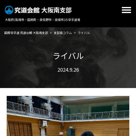
大阪南支部
大阪府(阪南市・田尻町・泉佐野市・泉南市)の空手道場
国際空手道 究道会館 大阪南支部
>
支部長コラム
>
ライバル
ライバル
2024.9.26