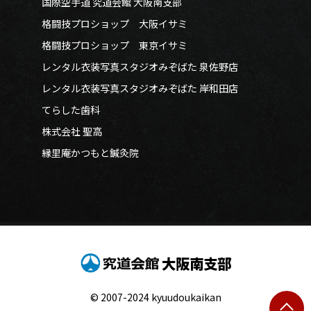
国際空手道 究道会館 大阪南支部
格闘技プロショップ 大阪イサミ
格闘技プロショップ 東京イサミ
レンタル衣装写真スタジオみぞばた 泉佐野店
レンタル衣装写真スタジオみぞばた 岸和田店
てらした歯科
株式会社 聖高
縁里庵かつもと鍼灸院
大阪南支部
© 2007-2024 kyuudoukaikan